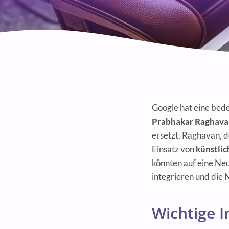
Google hat eine bed
Prabhakar Raghav
ersetzt. Raghavan, 
Einsatz von
künstlic
könnten auf eine Ne
integrieren und die 
Wichtige I