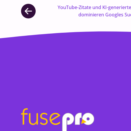
YouTube-Zitate und KI-generie
dominieren Googles Su