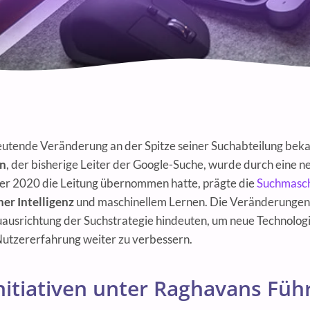
eutende Veränderung an der Spitze seiner Suchabteilung bek
an
, der bisherige Leiter der Google-Suche, wurde durch eine 
der 2020 die Leitung übernommen hatte, prägte die
Suchmasc
her Intelligenz
und maschinellem Lernen. Die Veränderunge
uausrichtung der Suchstrategie hindeuten, um neue Technologi
Nutzererfahrung weiter zu verbessern.
nitiativen unter Raghavans Fü