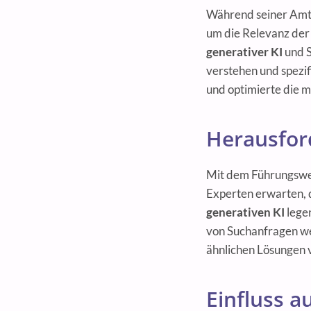
Während seiner Amts
um die Relevanz der 
generativer KI
und S
verstehen und spezif
und optimierte die 
Herausfor
Mit dem Führungswec
Experten erwarten, 
generativen KI
legen
von Suchanfragen we
ähnlichen Lösungen 
Einfluss a