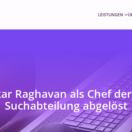
LEISTUNGEN
Ü
ar Raghavan als Chef der
Suchabteilung abgelöst