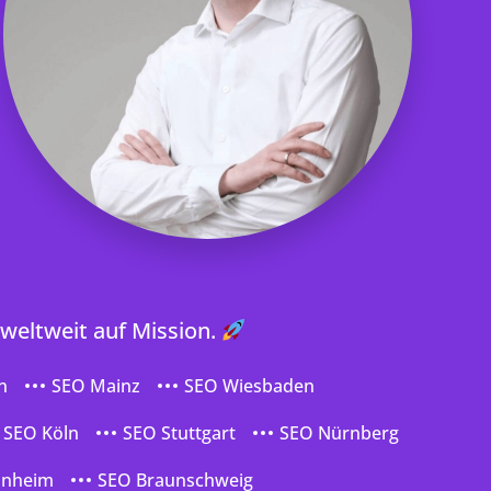
 weltweit auf Mission.
n
SEO Mainz
SEO Wiesbaden
SEO Köln
SEO Stuttgart
SEO Nürnberg
nnheim
SEO Braunschweig