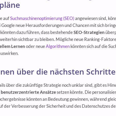
pläne
e auf
Suchmaschinenoptimierung (SEO)
angewiesen sind, kön
 Google neue Herausforderungen und Chancen mit sich bring
 könnten dazu führen, dass bestehende
SEO-Strategien
überp
eiterhin sichtbar zu bleiben. Mögliche neue Ranking-Faktore
ellem Lernen
oder neue
Algorithmen
könnten sich auf die Su
auswirken.
nen über die nächsten Schritte
s über die zukünftige Strategie noch unklar sind, gibt es Hin
f
benutzerzentrierte Ansätze
setzen könnte. Die personalisie
chergebnisse könnten an Bedeutung gewinnen, während gleich
f der Verbesserung der Sicherheit und des Datenschutzes der