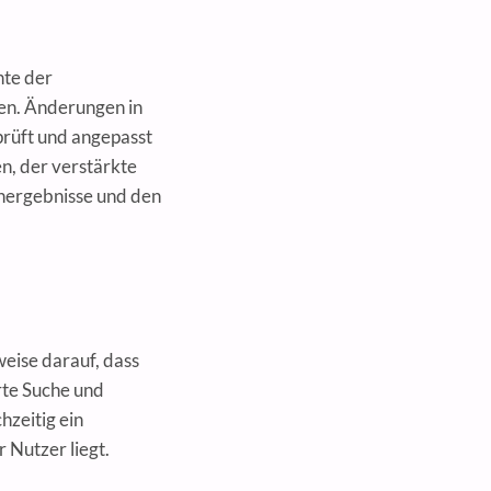
nte der
en. Änderungen in
rüft und angepasst
n, der verstärkte
chergebnisse und den
weise darauf, dass
rte Suche und
zeitig ein
 Nutzer liegt.