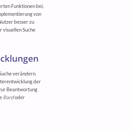
rten Funktionen bei,
Implementierung von
Nutzer besser zu
r visuellen Suche
icklungen
-Suche verändern.
terentwicklung der
n zur Beantwortung
ie
Bard
oder