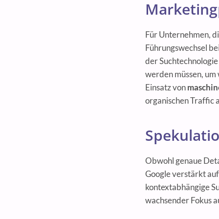
Marketing
Für Unternehmen, di
Führungswechsel bei
der Suchtechnologie
werden müssen, um w
Einsatz von
maschin
organischen Traffic 
Spekulatio
Obwohl genaue Detail
Google verstärkt au
kontextabhängige Su
wachsender Fokus au