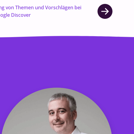
ng von Themen und Vorschlägen bei
ogle Discover