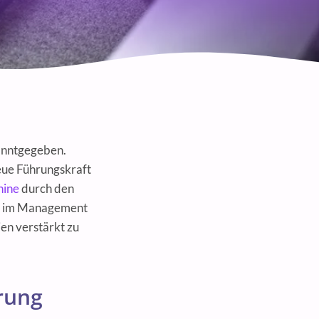
anntgegeben.
neue Führungskraft
hine
durch den
n im Management
en verstärkt zu
hrung