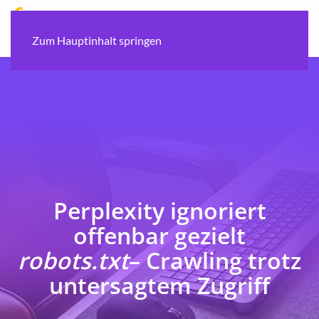
Zum Hauptinhalt springen
Perplexity ignoriert
offenbar gezielt
robots.txt
– Crawling trotz
untersagtem Zugriff