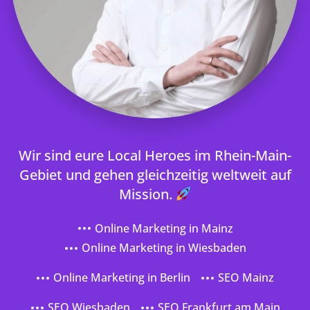
Wir sind eure Local Heroes im Rhein-Main-
Gebiet und gehen gleichzeitig weltweit auf
Mission.
Online Marketing in Mainz
Online Marketing in Wiesbaden
Online Marketing in Berlin
SEO Mainz
SEO Wiesbaden
SEO Frankfurt am Main