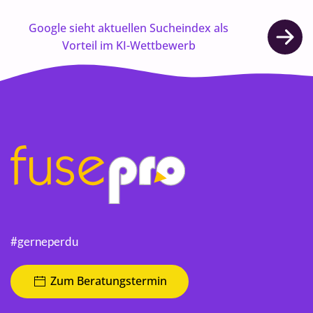
Google sieht aktuellen Sucheindex als
Vorteil im KI-Wettbewerb
#gerneperdu
Zum Beratungstermin