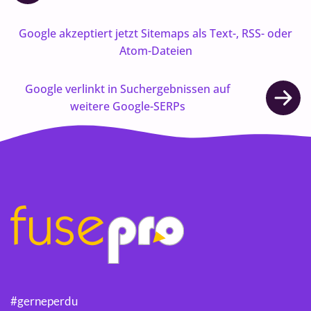
Google akzeptiert jetzt Sitemaps als Text-, RSS- oder
Atom-Dateien
Google verlinkt in Suchergebnissen auf
weitere Google-SERPs
#gerneperdu