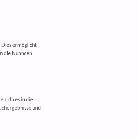
 Dies ermöglicht
an die Nuancen
n, da es in die
Suchergebnisse und