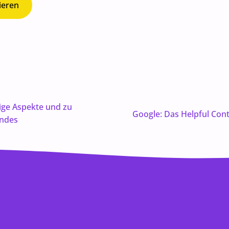
ieren
ige Aspekte und zu
Google: Das Helpful Con
endes