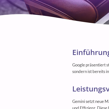
Einführun
Google präsentiert s
sondern ist bereits i
Leistungsv
Gemini setzt neue Ma
und Effizienz. Dies