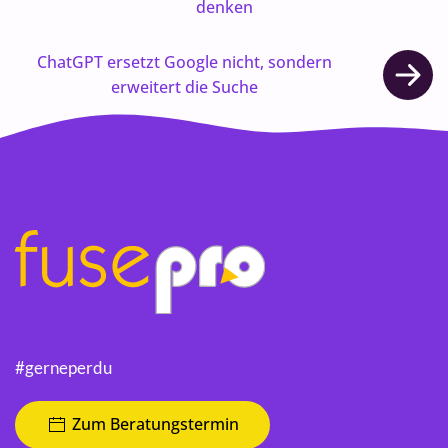
denken
ChatGPT ersetzt Google nicht, sondern
erweitert die Suche
#gerneperdu
Zum Beratungstermin