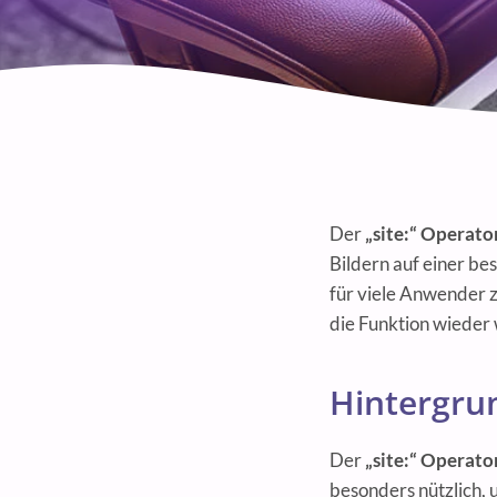
Der
„site:“ Operato
Bildern auf einer be
für viele Anwender 
die Funktion wieder
Hintergru
Der
„site:“ Operato
besonders nützlich, 