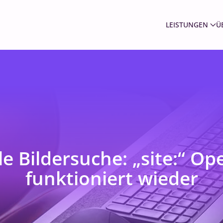
LEISTUNGEN
Ü
e Bildersuche: „site:“ Op
funktioniert wieder