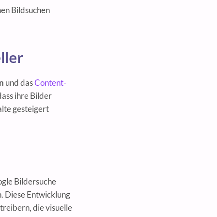
chen Bildsuchen
ller
n
und das
Content-
dass ihre Bilder
lte gesteigert
ogle Bildersuche
n. Diese Entwicklung
reibern, die visuelle