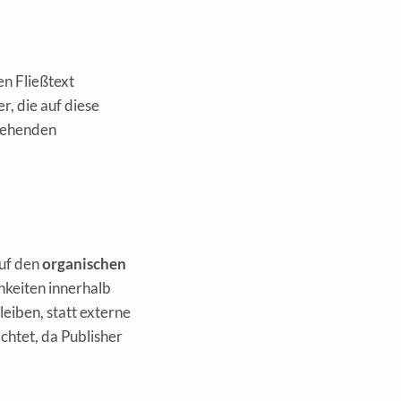
en Fließtext
r, die auf diese
rgehenden
auf den
organischen
hkeiten innerhalb
eiben, statt externe
chtet, da Publisher