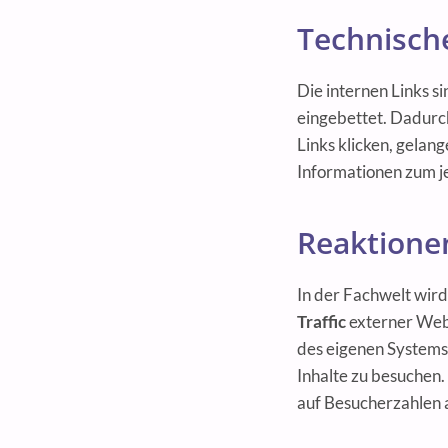
Technisch
Die internen Links s
eingebettet. Dadurch
Links klicken, gelan
Informationen zum j
Reaktione
In der Fachwelt wird
Traffic
externer Webs
des eigenen Systems 
Inhalte zu besuchen.
auf Besucherzahlen 