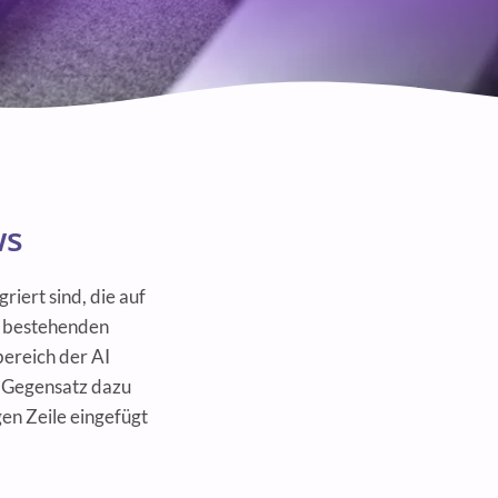
ws
griert sind, die auf
n bestehenden
bereich der AI
m Gegensatz dazu
en Zeile eingefügt