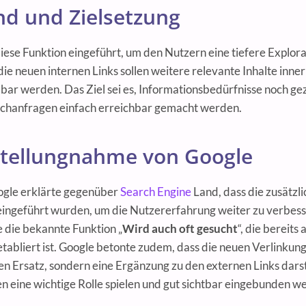
nd und Zielsetzung
iese Funktion eingeführt, um den Nutzern eine tiefere Explor
ie neuen internen Links sollen weitere relevante Inhalte inne
bar werden. Das Ziel sei es, Informationsbedürfnisse noch gezi
chanfragen einfach erreichbar gemacht werden.
 Stellungnahme von Google
ogle erklärte gegenüber
Search Engine
Land, dass die zusätzl
eingeführt wurden, um die Nutzererfahrung weiter zu verbess
e die bekannte Funktion „
Wird auch oft gesucht
“, die bereits 
tabliert ist. Google betonte zudem, dass die neuen Verlinkun
n Ersatz, sondern eine Ergänzung zu den externen Links darst
en eine wichtige Rolle spielen und gut sichtbar eingebunden w