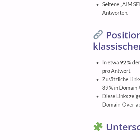
Seltene „AIM SER
Antworten.
Positio
klassisch
In etwa
92 %
der
pro Antwort.
Zusätzliche Link
89 % in Domain-
Diese Links zeig
Domain-Overlap 
Untersc