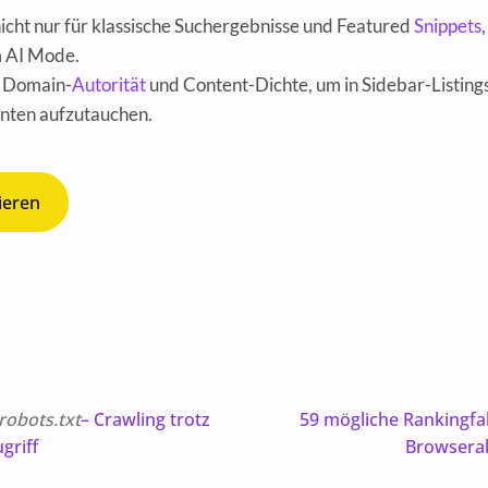
icht nur für klassische Suchergebnisse und Featured
Snippets
 AI Mode.
e Domain-
Autorität
und Content-Dichte, um in Sidebar-Listing
ten aufzutauchen.
ieren
robots.txt
– Crawling trotz
59 mögliche Rankingfa
griff
Browserakt