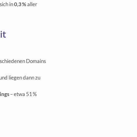
sich in
0,3 %
aller
it
erschiedenen Domains
und liegen dann zu
ings
– etwa 51 %