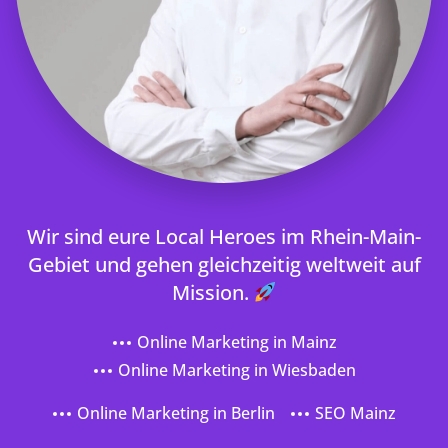
Wir sind eure Local Heroes im Rhein-Main-
Gebiet und gehen gleichzeitig weltweit auf
Mission.
Online Marketing in Mainz
Online Marketing in Wiesbaden
Online Marketing in Berlin
SEO Mainz