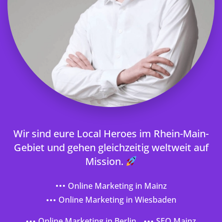
Wir sind eure Local Heroes im Rhein-Main-
Gebiet und gehen gleichzeitig weltweit auf
Mission.
Online Marketing in Mainz
Online Marketing in Wiesbaden
Online Marketing in Berlin
SEO Mainz