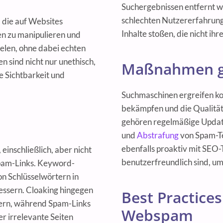
Suchergebnissen entfernt 
schlechten Nutzererfahrung 
, die auf Websites
Inhalte stoßen, die nicht i
en zu manipulieren und
ielen, ohne dabei echten
n sind nicht nur unethisch,
Maßnahmen 
 Sichtbarkeit und
Suchmaschinen ergreifen k
bekämpfen und die Qualität
gehören regelmäßige Update
und
Abstrafung
von Spam-Te
ebenfalls proaktiv mit SEO-
inschließlich, aber nicht
benutzerfreundlich sind, um
Spam-Links. Keyword-
n Schlüsselwörtern in
essern. Cloaking hingegen
Best Practice
hern, während Spam-Links
Webspam
r irrelevante Seiten