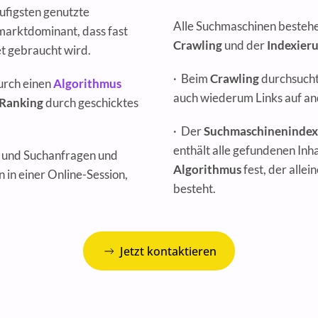
ufigsten genutzte
Alle Suchmaschinen besteh
 marktdominant, dass fast
Crawling
und der
Indexier
t gebraucht wird.
· Beim
Crawling
durchsucht
urch einen
Algorithmus
auch wiederum Links auf an
Ranking
durch geschicktes
· Der
Suchmaschinenindex
enthält alle gefundenen Inha
 und Suchanfragen und
Algorithmus
fest, der allei
in einer Online-Session,
besteht.
Jetzt kontaktieren