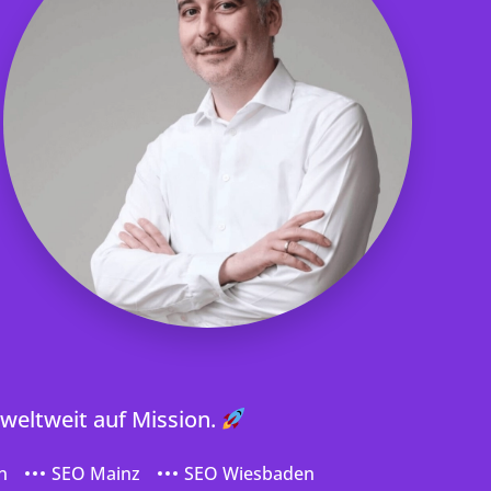
 weltweit auf Mission.
n
SEO Mainz
SEO Wiesbaden