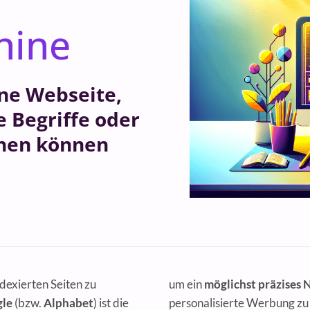
hine
ine Webseite,
 Begriffe oder
chen können
ndexierten Seiten zu
um ein
möglichst präzises 
le
(bzw.
Alphabet
) ist die
personalisierte Werbung zu 