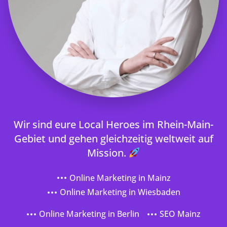
Wir sind eure Local Heroes im Rhein-Main-
Gebiet und gehen gleichzeitig weltweit auf
Mission.
Online Marketing in Mainz
Online Marketing in Wiesbaden
Online Marketing in Berlin
SEO Mainz