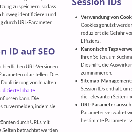
Session IDs
tzung zu speichern, sodass
 hinweg identifizieren und
Verwendung von Cook
ufig durch URL-Parameter
Cookies genutzt werden
reduziert die Gefahr vo
Effizienz.
n ID auf SEO
Kanonische Tags verw
Ihren Seiten, um Suchm
Dies hilft, die Auswir
rschiedlichen URL-Versionen
zu minimieren.
 Parametern darstellen. Dies
Sitemap-Management
 Duplizierung von Inhalten
Session IDs enthält, um
plizierte Inhalte
die relevanten Seiten i
nflussen kann. Die
URL-Parameter aussch
es zu vermeiden, indem sie
Parameter verwaltet we
bestimmte Parameter wie
könnten durch URLs mit
te Seiten betrachtet werden