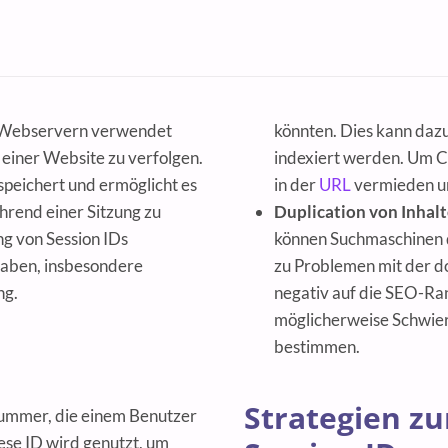
on Webservern verwendet
könnten. Dies kann dazu
einer Website zu verfolgen.
indexiert werden. Um C
speichert und ermöglicht es
in der
URL
vermieden un
rend einer Sitzung zu
Duplication von Inhal
g von Session IDs
können Suchmaschinen d
aben, insbesondere
zu Problemen mit der do
ng.
negativ auf die SEO-Ra
möglicherweise Schwieri
bestimmen.
Strategien z
nsnummer, die einem Benutzer
ese ID wird genutzt, um