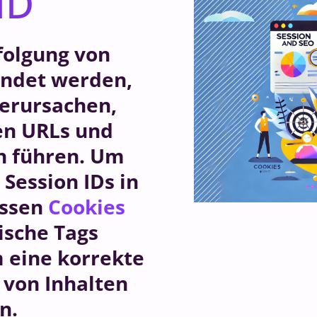
ID
rfolgung von
ndet werden,
erursachen,
ten URLs und
n führen. Um
 Session IDs in
essen
Cookies
sche Tags
 eine korrekte
 von Inhalten
n.