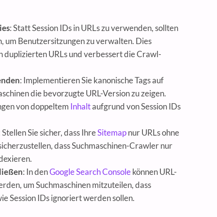
ies
: Statt Session IDs in URLs zu verwenden, sollten
, um Benutzersitzungen zu verwalten. Dies
n duplizierten URLs und verbessert die Crawl-
enden
: Implementieren Sie kanonische Tags auf
aschinen die bevorzugte URL-Version zu zeigen.
kungen von doppeltem
Inhalt
aufgrund von Session IDs
: Stellen Sie sicher, dass Ihre
Sitemap
nur URLs ohne
 sicherzustellen, dass Suchmaschinen-Crawler nur
ndexieren.
ließen
: In den
Google Search Console
können URL-
rden, um Suchmaschinen mitzuteilen, dass
 Session IDs ignoriert werden sollen.