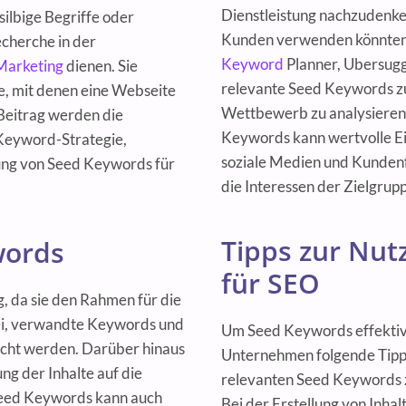
Dienstleistung nachzudenken
silbige Begriffe oder
Kunden verwenden könnten.
cherche in der
Keyword
Planner, Ubersug
Marketing
dienen. Sie
relevante Seed Keywords z
e, mit denen eine Webseite
Wettbewerb zu analysieren
Beitrag werden die
Keywords kann wertvolle Ein
Keyword-Strategie,
soziale Medien und Kundenf
zung von Seed Keywords für
die Interessen der Zielgrup
Tipps zur Nu
words
für SEO
 da sie den Rahmen für die
ei, verwandte Keywords und
Um Seed Keywords effektiv i
sucht werden. Darüber hinaus
Unternehmen folgende Tipps 
g der Inhalte auf die
relevanten Seed Keywords zu
 Seed Keywords kann auch
Bei der Erstellung von Inhal