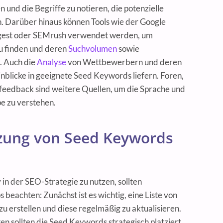
 und die Begriffe zu notieren, die potenzielle
 Darüber hinaus können Tools wie der Google
gest oder SEMrush verwendet werden, um
u finden und deren
Suchvolumen
sowie
. Auch die
Analyse
von Wettbewerbern und deren
blicke in geeignete Seed Keywords liefern. Foren,
eedback sind weitere Quellen, um die Sprache und
pe zu verstehen.
tzung von Seed Keywords
n der SEO-Strategie zu nutzen, sollten
beachten: Zunächst ist es wichtig, eine Liste von
 erstellen und diese regelmäßig zu aktualisieren.
ten sollten die Seed Keywords strategisch platziert