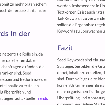
 somit zu mehr organischem
werden, insbesondere in Üb
uch der erste Schritt in der
Textkörper. Es ist auch rat
Tail-Keywords zu verwenden,
sollten die Ergebnisse rege
ds in der
Keywords zu überwachen u
Fazit
e zentrale Rolle ein, da
Seed Keywords sind ein unv
nen. Sie helfen dabei,
Strategie. Sie bilden die G
uchanfragen zu finden, die
dabei, Inhalte zu erstellen,
 ranken sind. Seed
sind. Durch die gezielte Id
eressen und Bedürfnisse der
können Unternehmen ihre Si
e Inhalte zu erstellen.
mehr organischen Traffic ge
ig überprüfen und
Überprüfung und Anpassung
trategien auf aktuelle
Trends
dynamischen Online-Market