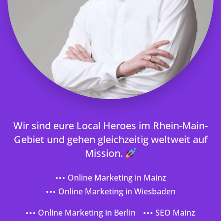
Wir sind eure Local Heroes im Rhein-Main-
Gebiet und gehen gleichzeitig weltweit auf
Mission.
Online Marketing in Mainz
Online Marketing in Wiesbaden
Online Marketing in Berlin
SEO Mainz