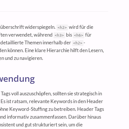
überschrift widerspiegeln.
wird für die
<h2>
iften verwendet, während
bis
für
<h3>
<h6>
 detaillierte Themen innerhalb der
-
<h2>
 können. Eine klare Hierarchie hilft den Lesern,
sen und zu navigieren.
rwendung
ags voll auszuschöpfen, sollten sie strategisch in
 Es ist ratsam, relevante Keywords in den Header
 ohne Keyword-Stuffing zu betreiben. Header Tags
t und informativ zusammenfassen. Darüber hinaus
sistent und gut strukturiert sein, um die