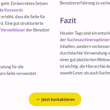
Benutzererfahrung zu verb
 geht. Ein korrektes Setzen
nte
Keywords
rhöht, dass die Seite für
Fazit
d. Eine gut strukturierte
e
Verweildauer
der Benutzer
Header Tags sind ein entsc
der
Suchmaschinenoptimie
Inhalten, sondern verbesser
durchdachte Verwendung vo
einer gut platzierten Webse
ist wichtig, die Hierarchie 
utung für die
sowohl Leser als auch Such
 pro Seite verwendet
Jetzt kontaktieren