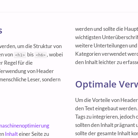
s
werden und sollte die Haupt
wichtigsten Unterüberschr
weitere Unterteilungen und
erden, um die Struktur von
Kategorien verwendet werden
hen von
bis
, wobei
<h1>
<h6>
den Inhalt leichter zu erfas
r Regel für die
e Verwendung von Header
r menschliche Leser, sondern
Optimale Ve
Um die Vorteile von Header T
den Text eingebaut werden.
Tags zu integrieren, jedoch
sollten den Inhalt prägnan
maschinenoptimierung
sollte der gesamte Inhalt kon
den
Inhalt
einer Seite zu