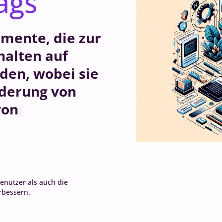
ags
mente, die zur
halten auf
en, wobei sie
ederung von
von
enutzer als auch die
rbessern.