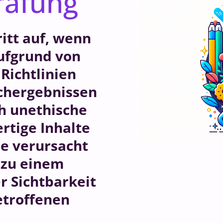
rafung
ritt auf, wenn
ufgrund von
Richtlinien
chergebnissen
ch unethische
rtige Inhalte
e verursacht
 zu einem
r Sichtbarkeit
etroffenen