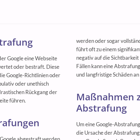
trafung
werden oder sogar vollstän
führt oft zu einem signifika
negativ auf die Sichtbarkeit
der Google eine Webseite
Fällen kann eine Abstrafun
ertet oder bestraft. Diese
und langfristige Schäden a
e Google-Richtlinien oder
ulativ oder unethisch
drastischen Rückgang der
Maßnahmen zu
eite führen.
Abstrafung
trafungen
Um eine Google-Abstrafung
die Ursache der Abstrafung 
 Google abgestraft werden