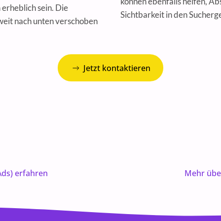
können ebenfalls helfen, Ab
rheblich sein. Die
Sichtbarkeit in den Sucherg
weit nach unten verschoben
Jetzt kontaktieren
ds) erfahren
Mehr über