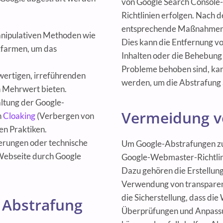
von Google Search Console-
Richtlinien erfolgen. Nach d
entsprechende Maßnahmen e
anipulativen Methoden wie
Dies kann die Entfernung vo
kfarmen, um das
Inhalten oder die Behebun
Probleme behoben sind, kan
wertigen, irreführenden
werden, um die Abstrafung
n Mehrwert bieten.
ltung der Google-
Vermeidung v
n
Cloaking
(Verbergen von
en Praktiken.
erungen oder technische
Um Google-Abstrafungen zu 
 Webseite durch Google
Google-Webmaster-Richtlin
Dazu gehören die Erstellung
Verwendung von transparen
die Sicherstellung, dass di
 Abstrafung
Überprüfungen und Anpassun