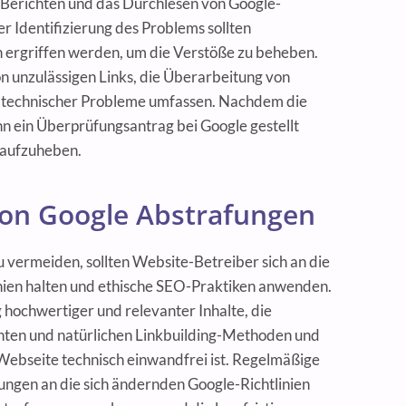
Berichten und das Durchlesen von Google-
er Identifizierung des Problems sollten
rgriffen werden, um die Verstöße zu beheben.
n unzulässigen Links, die Überarbeitung von
g technischer Probleme umfassen. Nachdem die
n ein Überprüfungsantrag bei Google gestellt
 aufzuheben.
on Google Abstrafungen
vermeiden, sollten Website-Betreiber sich an die
ien halten und ethische SEO-Praktiken anwenden.
 hochwertiger und relevanter Inhalte, die
ten und natürlichen Linkbuilding-Methoden und
e Webseite technisch einwandfrei ist. Regelmäßige
gen an die sich ändernden Google-Richtlinien