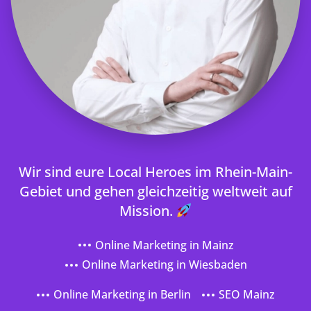
Wir sind eure Local Heroes im Rhein-Main-
Gebiet und gehen gleichzeitig weltweit auf
Mission.
Online Marketing in Mainz
Online Marketing in Wiesbaden
Online Marketing in Berlin
SEO Mainz