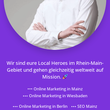
Wir sind eure Local Heroes im Rhein-Main-
Gebiet und gehen gleichzeitig weltweit auf
Mission.
Online Marketing in Mainz
Online Marketing in Wiesbaden
Online Marketing in Berlin
SEO Mainz